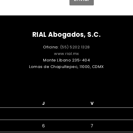
RIAL Abogados, S.C.
Oficina:
(55) 5202 1328
www.rial.mx
Monte Líbano 235-404
Lomas de Chapultepec, 11000, CDMX
J
V
6
7